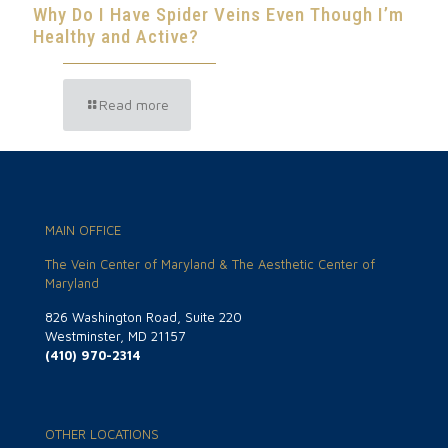
Why Do I Have Spider Veins Even Though I’m
Healthy and Active?
Read more
MAIN OFFICE
The Vein Center of Maryland & The Aesthetic Center of
Maryland
826 Washington Road, Suite 220
Westminster, MD 21157
(410) 970-2314
OTHER LOCATIONS